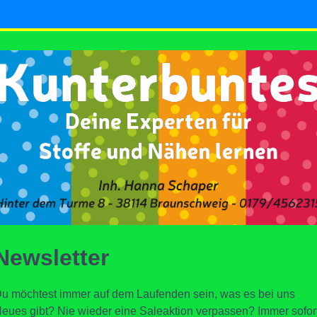
Newsletter
u möchtest immer auf dem Laufenden sein, was es bei uns
eues gibt? Nie wieder eine Saleaktion verpassen? Immer sofor